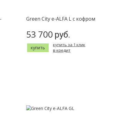
-
Green City e-ALFA L с кофром
53 700
руб.
купить за 1 клик
купить
в кредит