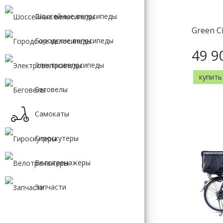
GIANT
Шоссейные велосипеды
MERIDA
FORMAT
Green C
FORWARD
Городские велосипеды
49 9
Электровелосипеды
купить
Беговелы
Самокаты
Гироскутеры
Велотренажеры
Запчасти