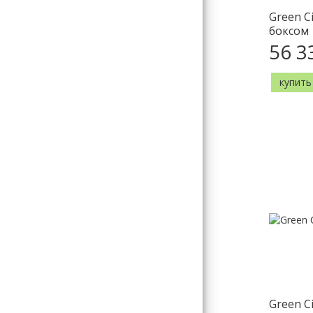
Green C
боксом
56 3
купить
Green C