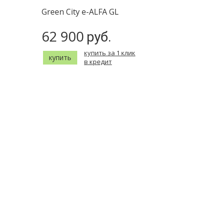
Green City e-ALFA GL
62 900
руб.
купить за 1 клик
купить
в кредит