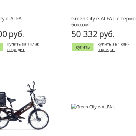
ity e-ALFA
Green City e-ALFA L с термо
боксом
00
50 332
руб.
руб.
купить за 1 клик
купить за 1 клик
купить
в кредит
в кредит