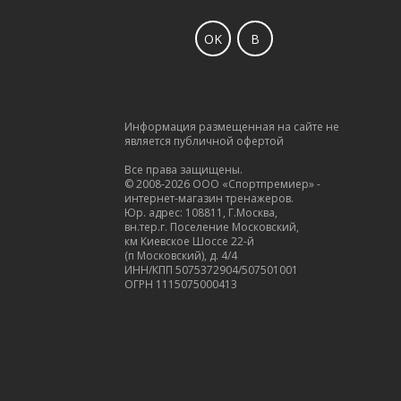
OK
В
Информация размещенная на сайте не
является публичной офертой
Все права защищены.
© 2008-2026 ООО «Спортпремиер» -
интернет-магазин тренажеров.
Юр. адрес: 108811, Г.Москва,
вн.тер.г. Поселение Московский,
км Киевское Шоссе 22-й
(п Московский), д. 4/4
ИНН/КПП 5075372904/507501001
ОГРН 1115075000413