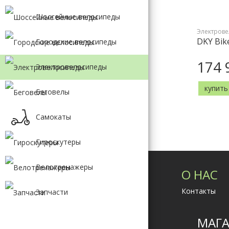
GIANT
Шоссейные велосипеды
MERIDA
FORMAT
Электров
FORWARD
DKY Bike
Городские велосипеды
174 
Электровелосипеды
купить
Беговелы
Самокаты
Гироскутеры
Велотренажеры
О НАС
Контакты
Запчасти
МАГА