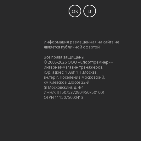
OK
В
Информация размещенная на сайте не
является публичной офертой
Все права защищены.
© 2008-2026 ООО «Спортпремиер» -
интернет-магазин тренажеров.
Юр. адрес: 108811, Г.Москва,
вн.тер.г. Поселение Московский,
км Киевское Шоссе 22-й
(п Московский), д. 4/4
ИНН/КПП 5075372904/507501001
ОГРН 1115075000413