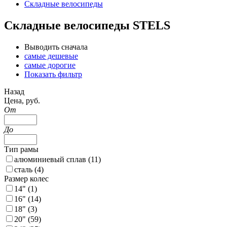
Складные велосипеды
Складные велосипеды STELS
Выводить сначала
самые дешевые
самые дорогие
Показать фильтр
Назад
Цена, руб.
От
До
Тип рамы
алюминиевый сплав (
11
)
сталь (
4
)
Размер колес
14" (
1
)
16" (
14
)
18" (
3
)
20" (
59
)