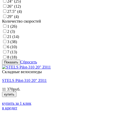
24" (
25
)
26" (
12
)
27.5" (
4
)
29" (
4
)
Количество скоростей
1 (
26
)
2 (
3
)
21 (
14
)
3 (
38
)
6 (
10
)
7 (
13
)
8 (
18
)
Сбросить
Складные велосипеды
STELS Pilot-310 20" Z011
11 370
руб.
купить
купить за 1 клик
в кредит