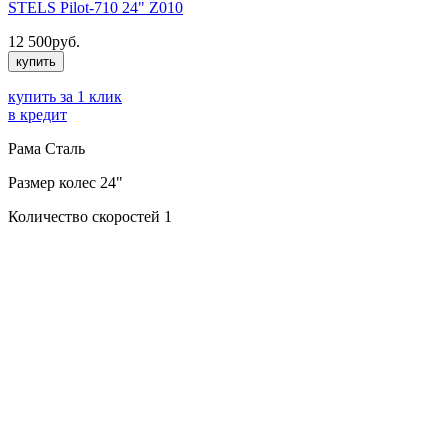
STELS Pilot-710 24" Z010
12 500
руб.
купить
купить за 1 клик
в кредит
Рама
Сталь
Размер колес
24"
Количество скоростей
1