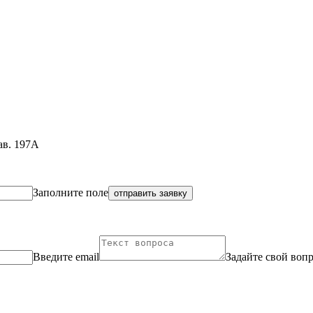
ав. 197А
Заполните поле
отправить заявку
Введите email
Задайте свой воп