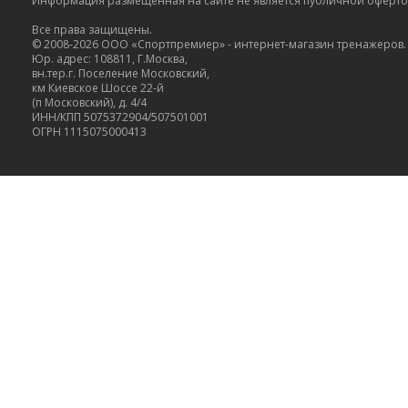
Информация размещенная на сайте не является публичной оферт
Все права защищены.
© 2008-2026 ООО «Спортпремиер» - интернет-магазин тренажеров.
Юр. адрес: 108811, Г.Москва,
вн.тер.г. Поселение Московский,
км Киевское Шоссе 22-й
(п Московский), д. 4/4
ИНН/КПП 5075372904/507501001
ОГРН 1115075000413