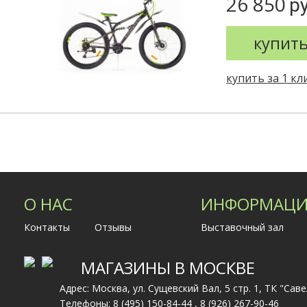
26 850
ру
купит
купить за 1 кл
О НАС
ИНФОРМАЦИ
Контакты
Отзывы
Выставочный зал
МАГАЗИНЫ В МОСКВЕ
Адрес: Москва, ул. Сущевский Вал, 5 стр. 1, ТК "Сав
Телефоны:
8 (495) 150-84-44
,
8 (926) 267-90-46