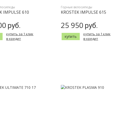
елосипеды
Горные велосипеды
K IMPULSE 610
KROSTEK IMPULSE 615
00
25 950
руб.
руб.
купить за 1 клик
купить за 1 клик
купить
в кредит
в кредит