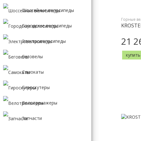
GIANT
Шоссейные велосипеды
MERIDA
FORMAT
Горные в
FORWARD
KROSTE
Городские велосипеды
21 2
Электровелосипеды
купить
Беговелы
Самокаты
Гироскутеры
Велотренажеры
Запчасти