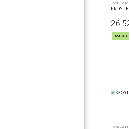
Горные в
KROSTE
26 5
купить
Горные в