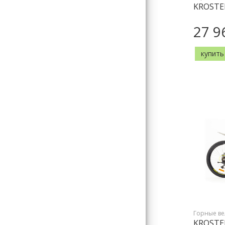
KROSTE
27 9
купить
Горные в
KROSTE