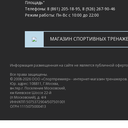
Площадь"
Телефоны:
8 (861) 205-18-95
,
8 (926) 267-90-46
Режим работы: Пн-Вс с 10:00 до 22:00
МАГАЗИН СПОРТИВНЫХ ТРЕНАЖ
Информация размещенная на сайте не является публичной оферт
Все права защищены.
© 2008-2026 ООО «Спортпремиер» - интернет-магазин тренажеров.
Юр. адрес: 108811, Г.Москва,
вн.тер.г. Поселение Московский,
км Киевское Шоссе 22-й
(п Московский), д. 4/4
ИНН/КПП 5075372904/507501001
ОГРН 1115075000413