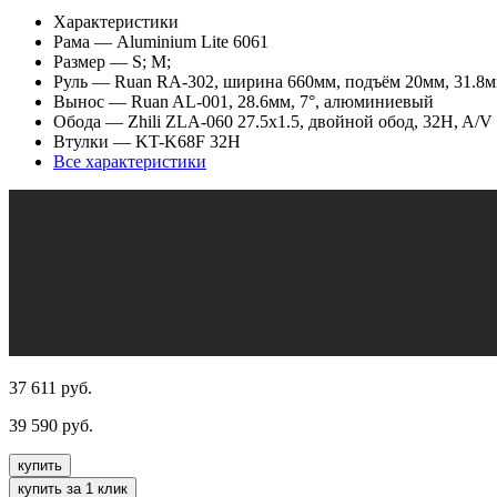
Характеристики
Рама
— Aluminium Lite 6061
Размер
— S; M;
Руль
— Ruan RA-302, ширина 660мм, подъём 20мм, 31.8
Вынос
— Ruan AL-001, 28.6мм, 7°, алюминиевый
Обода
— Zhili ZLA-060 27.5x1.5, двойной обод, 32H, A/V
Втулки
— KT-K68F 32H
Все характеристики
37 611
руб.
39 590
руб.
купить
купить за 1 клик