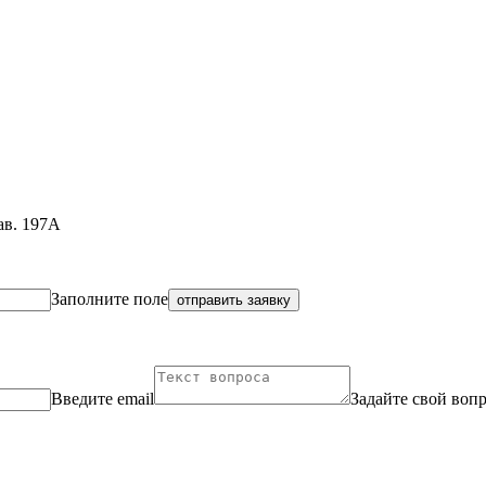
ав. 197А
Заполните поле
отправить заявку
Введите email
Задайте свой воп