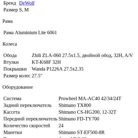
Бренд
DeWolf
Размер
S, M
Рама
Рама
Aluminium Lite 6061
Колеса
Обода
Zhili ZLA-060 27.5x1.5, двойной обод, 32H, A/V
Втулки
KT-K68F 32H
Покрышки
Wanda P1226A 27.5x2.35
Размер колес
27.5"
Оборудование
Система
Prowheel MA-AC40 42/34/24T
Задний переключатель
Shimano TX800
Кассета
Shimano CS-HG200, 12-32T
Передний переключатель
Shimano FD-TY700
Количество скоростей
24
Манетки
Shimano ST-EF500-8R