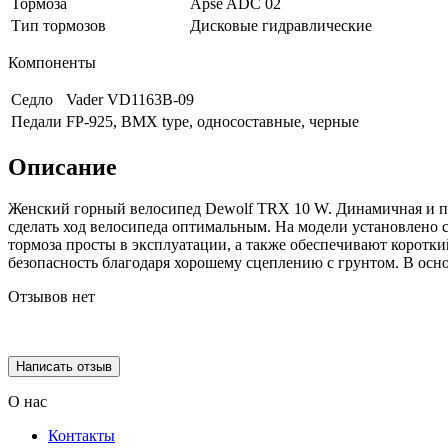
Тормоза
Apse ADC 02
Тип тормозов
Дисковые гидравлические
Компоненты
Седло
Vader VD1163B-09
Педали
FP-925, BMX type, односоставные, черные
Описание
Женский горный велосипед Dewolf TRX 10 W. Динамичная и п
сделать ход велосипеда оптимальным. На модели установлено
тормоза просты в эксплуатации, а также обеспечивают корот
безопасность благодаря хорошему сцеплению с грунтом. В осн
Отзывов нет
Написать отзыв
О нас
Контакты