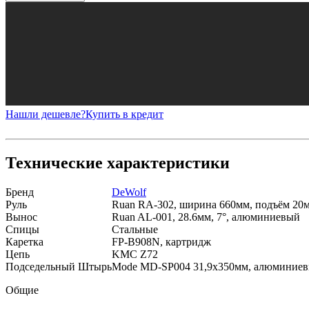
Нашли дешевле?
Купить в кредит
Технические характеристики
Бренд
DeWolf
Руль
Ruan RA-302, ширина 660мм, подъём 20м
Вынос
Ruan AL-001, 28.6мм, 7°, алюминиевый
Спицы
Стальные
Каретка
FP-B908N, картридж
Цепь
KMC Z72
Подседельный Штырь
Mode MD-SP004 31,9x350мм, алюминие
Общие