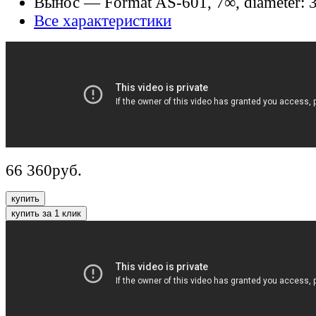
Вынос
— Format AS-601, 7∞, diameter:
Все характеристики
66 360
руб.
купить
купить за 1 клик