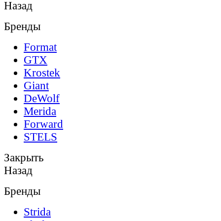
Назад
Бренды
Format
GTX
Krostek
Giant
DeWolf
Merida
Forward
STELS
Закрыть
Назад
Бренды
Strida