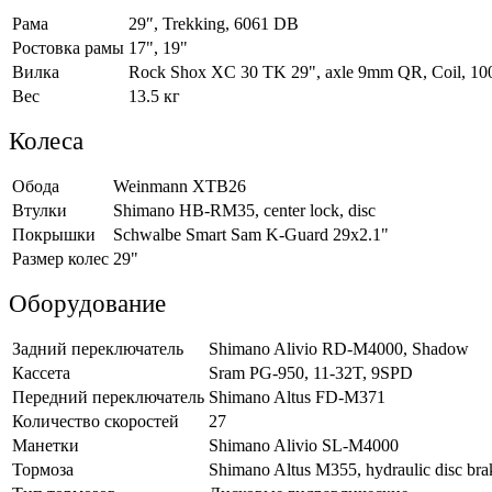
Рама
29″, Trekking, 6061 DB
Ростовкa рамы
17", 19"
Вилка
Rock Shox XC 30 TK 29", axle 9mm QR, Coil, 1
Вес
13.5 кг
Колеса
Обода
Weinmann XTB26
Втулки
Shimano HB-RM35, center lock, disc
Покрышки
Schwalbe Smart Sam K-Guard 29x2.1"
Размер колес
29"
Оборудование
Задний переключатель
Shimano Alivio RD-M4000, Shadow
Кассета
Sram PG-950, 11-32T, 9SPD
Передний переключатель
Shimano Altus FD-M371
Количество скоростей
27
Манетки
Shimano Alivio SL-M4000
Тормоза
Shimano Altus M355, hydraulic disc b