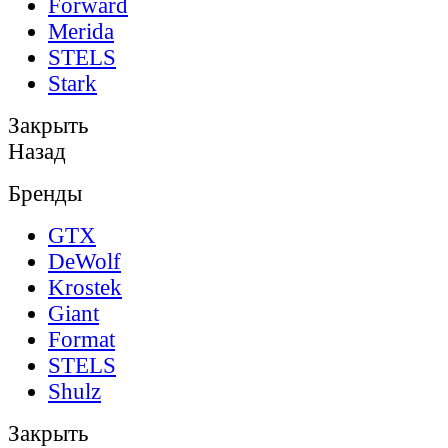
Forward
Merida
STELS
Stark
Закрыть
Назад
Бренды
GTX
DeWolf
Krostek
Giant
Format
STELS
Shulz
Закрыть