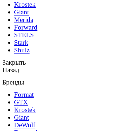
Krostek
Giant
Merida
Forward
STELS
Stark
Shulz
Закрыть
Назад
Бренды
Format
GTX
Krostek
Giant
DeWolf