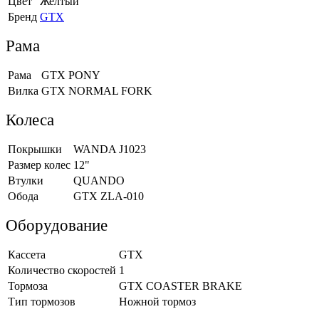
Цвет
Желтый
Бренд
GTX
Рама
Рама
GTX PONY
Вилка
GTX NORMAL FORK
Колеса
Покрышки
WANDA J1023
Размер колес
12"
Втулки
QUANDO
Обода
GTX ZLA-010
Оборудование
Кассета
GTX
Количество скоростей
1
Тормоза
GTX COASTER BRAKE
Тип тормозов
Ножной тормоз