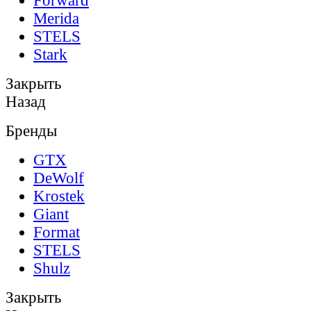
Forward
Merida
STELS
Stark
Закрыть
Назад
Бренды
GTX
DeWolf
Krostek
Giant
Format
STELS
Shulz
Закрыть