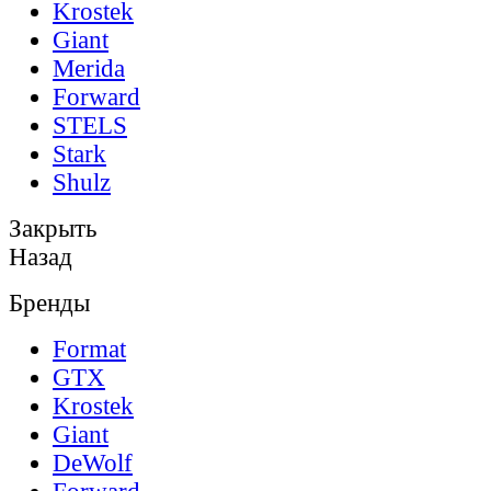
Krostek
Giant
Merida
Forward
STELS
Stark
Shulz
Закрыть
Назад
Бренды
Format
GTX
Krostek
Giant
DeWolf