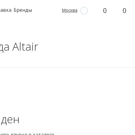
0
0
тавка
Бренды
Москва
а Altair
йден
рите другую в
каталоге