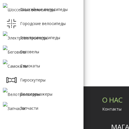
GIANT
Шоссейные велосипеды
MERIDA
FORMAT
FORWARD
Городские велосипеды
Электровелосипеды
Беговелы
Самокаты
Гироскутеры
Велотренажеры
О НАС
Запчасти
Контакты
МАГА