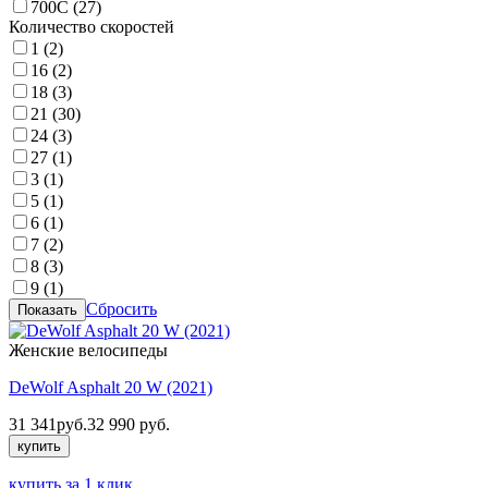
700C (
27
)
Количество скоростей
1 (
2
)
16 (
2
)
18 (
3
)
21 (
30
)
24 (
3
)
27 (
1
)
3 (
1
)
5 (
1
)
6 (
1
)
7 (
2
)
8 (
3
)
9 (
1
)
Сбросить
Женские велосипеды
DeWolf Asphalt 20 W (2021)
31 341
руб.
32 990
руб.
купить
купить за 1 клик