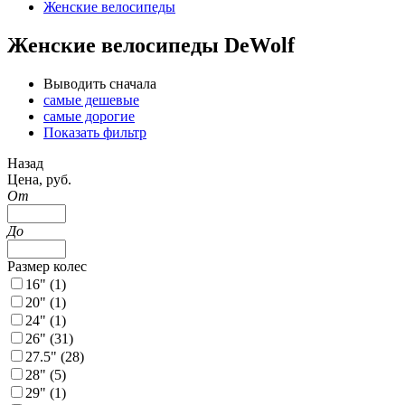
Женские велосипеды
Женские велосипеды DeWolf
Выводить сначала
самые дешевые
самые дорогие
Показать фильтр
Назад
Цена, руб.
От
До
Размер колес
16" (
1
)
20" (
1
)
24" (
1
)
26" (
31
)
27.5" (
28
)
28" (
5
)
29" (
1
)