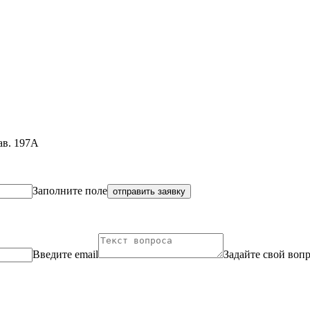
ав. 197А
Заполните поле
отправить заявку
Введите email
Задайте свой воп