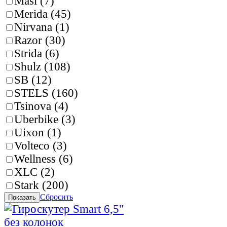
Masi (
7
)
Merida (
45
)
Nirvana (
1
)
Razor (
30
)
Strida (
6
)
Shulz (
108
)
SB (
12
)
STELS (
160
)
Tsinova (
4
)
Uberbike (
3
)
Uixon (
1
)
Volteco (
3
)
Wellness (
6
)
XLC (
2
)
Stark (
200
)
Сбросить