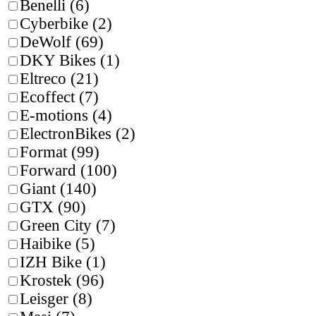
Benelli (
6
)
Cyberbike (
2
)
DeWolf (
69
)
DKY Bikes (
1
)
Eltreco (
21
)
Ecoffect (
7
)
E-motions (
4
)
ElectronBikes (
2
)
Format (
99
)
Forward (
100
)
Giant (
140
)
GTX (
90
)
Green City (
7
)
Haibike (
5
)
IZH Bike (
1
)
Krostek (
96
)
Leisger (
8
)