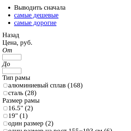
Выводить сначала
самые дешевые
самые дорогие
Назад
Цена, руб.
От
До
Тип рамы
алюминиевый сплав (
168
)
сталь (
28
)
Размер рамы
16.5" (
2
)
19" (
1
)
один размер (
2
)
один размер на рост 155−193 см (
6
)