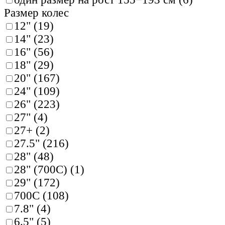
Размер колес
12" (
19
)
14" (
23
)
16" (
56
)
18" (
29
)
20" (
167
)
24" (
109
)
26" (
223
)
27" (
4
)
27+ (
2
)
27.5" (
216
)
28" (
48
)
28" (700C) (
1
)
29" (
172
)
700C (
108
)
7.8" (
4
)
6.5" (
5
)